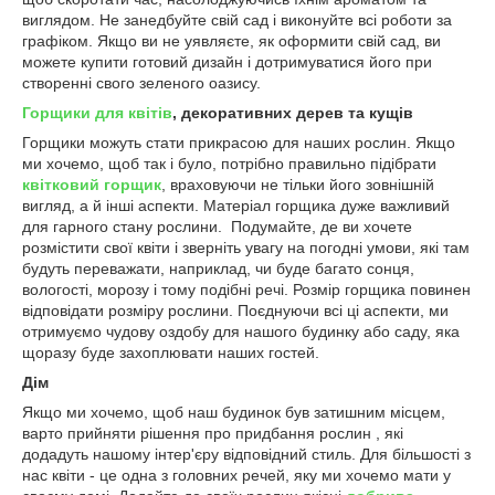
виглядом. Не занедбуйте свій сад і виконуйте всі роботи за
графіком. Якщо ви не уявляєте, як оформити свій сад, ви
можете купити готовий дизайн і дотримуватися його при
створенні свого зеленого оазису.
Горщики для квітів
, декоративних дерев та кущів
Горщики можуть стати прикрасою для наших рослин. Якщо
ми хочемо, щоб так і було, потрібно правильно підібрати
квітковий горщик
, враховуючи не тільки його зовнішній
вигляд, а й інші аспекти. Матеріал горщика дуже важливий
для гарного стану рослини. Подумайте, де ви хочете
розмістити свої квіти і зверніть увагу на погодні умови, які там
будуть переважати, наприклад, чи буде багато сонця,
вологості, морозу і тому подібні речі. Розмір горщика повинен
відповідати розміру рослини. Поєднуючи всі ці аспекти, ми
отримуємо чудову оздобу для нашого будинку або саду, яка
щоразу буде захоплювати наших гостей.
Дім
Якщо ми хочемо, щоб наш будинок був затишним місцем,
варто прийняти рішення про придбання рослин , які
додадуть нашому інтер'єру відповідний стиль. Для більшості з
нас квіти - це одна з головних речей, яку ми хочемо мати у