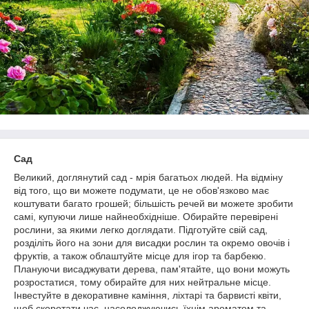
Сад
Великий, доглянутий сад - мрія багатьох людей. На відміну
від того, що ви можете подумати, це не обов'язково має
коштувати багато грошей; більшість речей ви можете зробити
самі, купуючи лише найнеобхідніше. Обирайте перевірені
рослини, за якими легко доглядати. Підготуйте свій сад,
розділіть його на зони для висадки рослин та окремо овочів і
фруктів, а також облаштуйте місце для ігор та барбекю.
Плануючи висаджувати дерева, пам'ятайте, що вони можуть
розростатися, тому обирайте для них нейтральне місце.
Інвестуйте в декоративне каміння, ліхтарі та барвисті квіти,
щоб скоротати час, насолоджуючись їхнім ароматом та