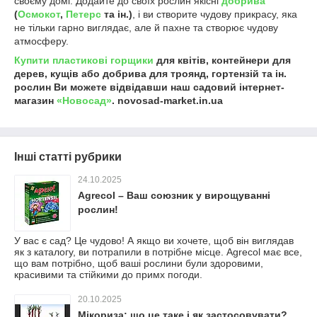
своєму домі. Додайте до своїх рослин якісні
добрива
(
Осмокот
,
Петерс
та ін.)
, і ви створите чудову прикрасу, яка
не тільки гарно виглядає, але й пахне та створює чудову
атмосферу.
Купити пластикові горщики
для квітів, контейнери для
дерев, кущів або добрива для троянд, гортензій та ін.
рослин Ви можете відвідавши наш садовий інтернет-
магазин
«Новосад»
. novosad-market.in.ua
Інші статті рубрики
24.10.2025
Agrecol – Ваш союзник у вирощуванні
рослин!
У вас є сад? Це чудово! А якщо ви хочете, щоб він виглядав
як з каталогу, ви потрапили в потрібне місце. Agrecol має все,
що вам потрібно, щоб ваші рослини були здоровими,
красивими та стійкими до примх погоди.
20.10.2025
Мікориза: що це таке і як застосовувати?