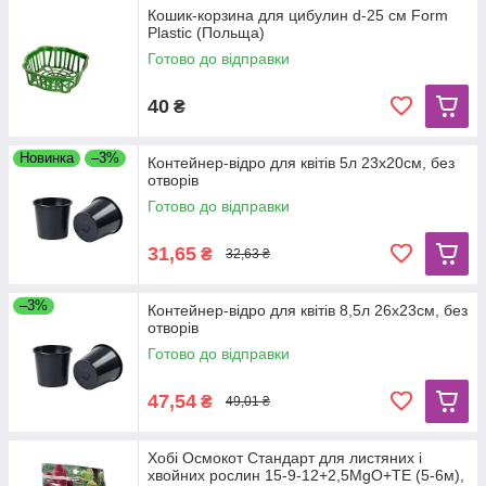
Кошик-корзина для цибулин d-25 см Form
Plastic (Польща)
Готово до відправки
40
₴
Новинка
–3%
Контейнер-відро для квітів 5л 23х20см, без
отворів
Готово до відправки
31,65
₴
32,63 ₴
–3%
Контейнер-відро для квітів 8,5л 26х23см, без
отворів
Готово до відправки
47,54
₴
49,01 ₴
Хобі Осмокот Стандарт для листяних і
хвойних рослин 15-9-12+2,5MgO+TE (5-6м),