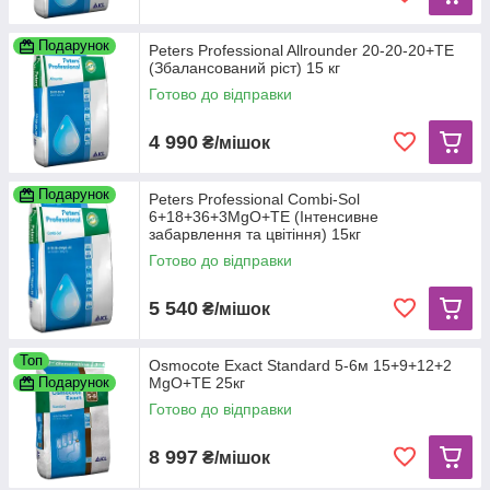
Подарунок
Peters Professional Allrounder 20-20-20+TE
(Збалансований ріст) 15 кг
Готово до відправки
4 990
₴/мішок
Подарунок
Peters Professional Combi-Sol
6+18+36+3MgO+TE (Інтенсивне
забарвлення та цвітіння) 15кг
Готово до відправки
5 540
₴/мішок
Топ
Osmocote Exact Standard 5-6м 15+9+12+2
Подарунок
МgО+TE 25кг
Готово до відправки
8 997
₴/мішок