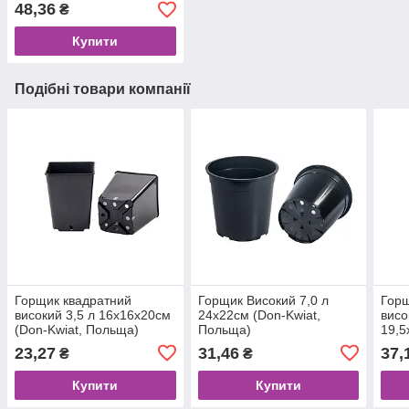
48,36
₴
Купити
Подібні товари компанії
Горщик квадратний
Горщик Високий 7,0 л
Горщ
високий 3,5 л 16х16х20см
24х22см (Don-Kwiat,
висо
(Don-Kwiat, Польща)
Польща)
19,5
23,27
31,46
37,
₴
₴
Купити
Купити