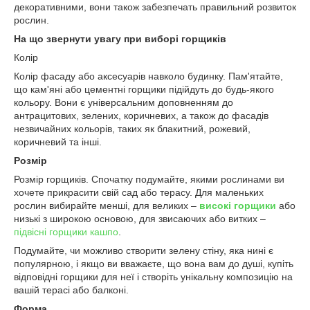
декоративними, вони також забезпечать правильний розвиток
рослин.
На що звернути увагу при виборі горщиків
Колір
Колір фасаду або аксесуарів навколо будинку. Пам'ятайте,
що кам'яні або цементні горщики підійдуть до будь-якого
кольору. Вони є універсальним доповненням до
антрацитових, зелених, коричневих, а також до фасадів
незвичайних кольорів, таких як блакитний, рожевий,
коричневий та інші.
Розмір
Розмір горщиків. Спочатку подумайте, якими рослинами ви
хочете прикрасити свій сад або терасу. Для маленьких
рослин вибирайте менші, для великих –
високі горщики
або
низькі з широкою основою, для звисаючих або витких –
підвісні горщики кашпо
.
Подумайте, чи можливо створити зелену стіну, яка нині є
популярною, і якщо ви вважаєте, що вона вам до душі, купіть
відповідні горщики для неї і створіть унікальну композицію на
вашій терасі або балконі.
Форма