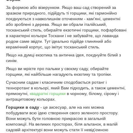
За формою або візерунком. Якщо ваш сад створений за
зразком природного, підійдуть ті горщики, які гармонійно
поєднуються з навколишнім оточенням - кам'яні, цементні
або зроблені з дерева. Якщо ви обрали італійський,
тосканський стиль, обирайте екзотичні горщики, пофарбовані
в характерні кольори Тоскани і не забувайте, що лаванда
родом саме звідти. Тут ідеально підійде глиняний або
керамічний корпус, що імітує тосканський стиль.
Якщо на думці екзотика та антична ідея, поєднуйте білий з
синім.
Якщо ви мрієте про пальми у своєму саду, обирайте
горщики, які найбільше нагадують екзотику та тропіки.
Сучасним садам і класичним сподобається ротанг і
техноротанг в кольорі, який Вам підходить, а також цементні,
прямокутні,
квадратні горщики
в чорному, білому, сірому і
антрацитовому кольорах.
Горщики в саду
- це аксесуар, але на них можна
побудувати всю ідею створення свого зеленого простору.
Вони можуть бути головною прикрасою в загальній
композиції. На великих просторах, біля альтанок, в малій
садовій архітектурі вони можуть стати її невід'ємною