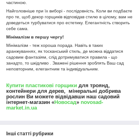
частиною.
Найголовніше при їх виборі - послідовність. Коли ви подбаєте
про те, щоб декор горщиків відповідав стилю в цілому, вам не
доведеться турбуватися про естетику. Елегантність створить
себе сама.
Мінімалізм в першу чергу!
Мінімалізм - теж хороша порада. Навіть в таких
аранжуваннях, як тосканський стиль, де можна віддатися
садовим фантазіям, слід дотримуватися правила - що
занадто, то шкідливо . Зважені рішення зроблять Ваш сад
неповторним, елегантним та індивідуальним.
Купити пластикові горщики
для троянд,
контейнери для дерев, мінеральні добрива
рослин Ви можете відвідавши наш садовий
інтернет-магазин «
Новосад
»
novosad-
market.in.ua
Інші статті рубрики