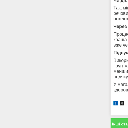
Чи ді
Так, м
речови
оскіль
Через
Процес
краща 
вже че
Підсум
Викори
ґрунту
менших
подяку
У мага
здоров
Інші ста