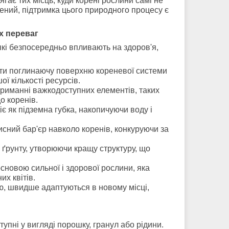
ає тих місць, куди корені рослини самі не
ений, підтримка цього природного процесу є
х переваг
які безпосередньо впливають на здоров'я,
ити поглинаючу поверхню кореневої системи
ої кількості ресурсів.
риманні важкодоступних елементів, таких
о коренів.
є як підземна губка, накопичуючи воду і
исний бар'єр навколо коренів, конкуруючи за
 ґрунту, утворюючи кращу структуру, що
основою сильної і здорової рослини, яка
х квітів.
ю, швидше адаптуються в новому місці,
упні у вигляді порошку, гранул або рідини.