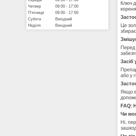
Ключ д
Четвер
09:00
17:00
кореня
Пʼятниця
09:00
17:00
Засто
Субота
Вихідний
Це зол
Неділя
Вихідний
збирає
Змішу
Перед 
забезп
Засіб 
Препар
або у 
Засто
Якщо в
допомо
FAQ: 
Чи мо
Ні, пе
зашкод