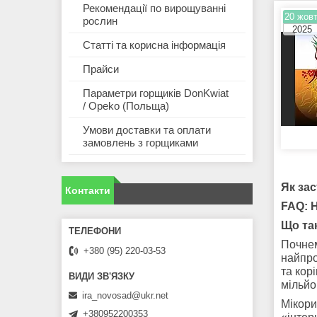
Рекомендації по вирощуванні
20 жовт
рослин
2025
Статті та корисна інформація
Прайси
Параметри горщиків DonKwiat
/ Opeko (Польща)
Умови доставки та оплати
замовлень з горщиками
Як зас
Контакти
FAQ: 
Що та
Почнем
+380 (95) 220-03-53
найпро
та кор
мільйо
ira_novosad@ukr.net
Мікори
+380952200353