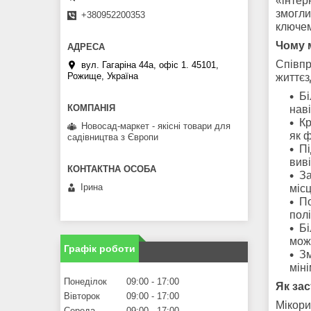
«інтер
змогли
+380952200353
ключем
Чому 
Співпр
вул. Гагаріна 44а, офіс 1. 45101,
Рожище, Україна
життєз
Бі
наві
Кр
Новосад-маркет - якісні товари для
як ф
садівництва з Європи
Пі
виві
За
Ірина
міс
По
пол
Бі
може
Графік роботи
Зм
мін
Понеділок
09:00
17:00
Як зас
Вівторок
09:00
17:00
Мікори
Середа
09:00
17:00