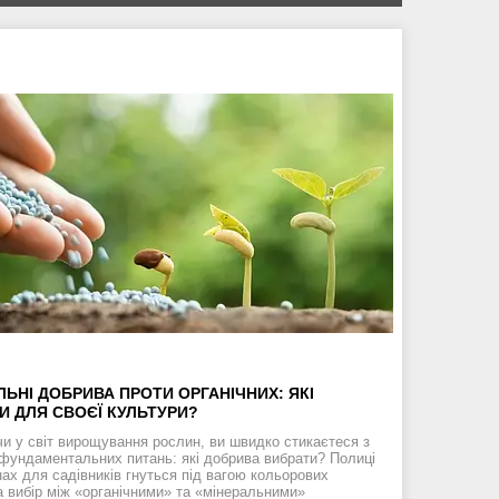
ЛЬНІ ДОБРИВА ПРОТИ ОРГАНІЧНИХ: ЯКІ
И ДЛЯ СВОЄЇ КУЛЬТУРИ?
и у світ вирощування рослин, ви швидко стикаєтеся з
 фундаментальних питань: які добрива вибрати? Полиці
нах для садівників гнуться під вагою кольорових
а вибір між «органічними» та «мінеральними»