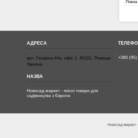
Повна 
+380 (95)
вул. Гагаріна 44а, офіс 1. 45101, Рожище,
Україна
Новосад-маркет - якісні товари для
садівництва з Європи