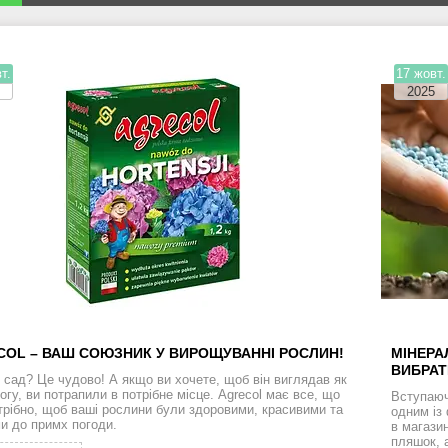
т.
17 жовт.
5
2025
COL – ВАШ СОЮЗНИК У ВИРОЩУВАННІ РОСЛИН!
МІНЕРА
ВИБРАТ
є сад? Це чудово! А якщо ви хочете, щоб він виглядав як
огу, ви потрапили в потрібне місце. Agrecol має все, що
Вступаюч
трібно, щоб ваші рослини були здоровими, красивими та
одним із
ми до примх погоди.
в магази
пляшок, 