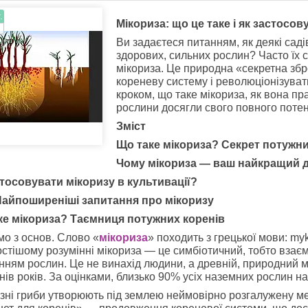
.
Мікориза: що це таке і як застосов
Ви задаєтеся питанням, як деякі сад
здорових, сильних рослин? Часто їх 
мікориза. Це природна «секретна зб
кореневу систему і революціонізува
кроком, що таке мікориза, як вона пр
рослини досягли свого повного потен
Зміст
Що таке мікориза? Секрет потужни
Чому мікориза — ваш найкращий др
тосовувати мікоризу в культивації?
Найпоширеніші запитання про мікоризу
ке мікориза? Таємниця потужних коренів
о з основ. Слово «
мікориза
» походить з грецької мови: myk
стішому розумінні мікориза — це симбіотичний, тобто взаєм
інням рослин. Це не винахід людини, а древній, природний 
нів років. За оцінками, близько 90% усіх наземних рослин на
зні гриби утворюють під землею неймовірно розгалужену мер