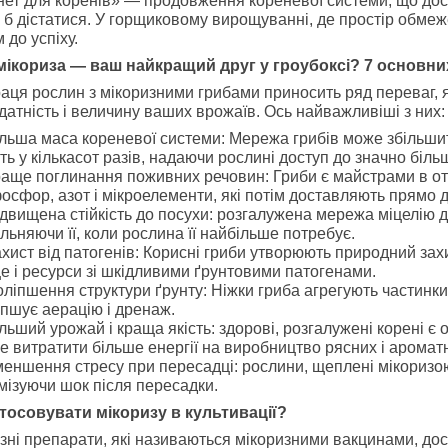
нет для коренів» — продовження кореневої системи, що досяг
 б дістатися. У горщиковому вирощуванні, де простір обмеж
 до успіху.
мікориза — ваш найкращий друг у гроубоксі? 7 основни
аця рослин з мікоризними грибами приносить ряд переваг, 
датність і величину ваших врожаїв. Ось найважливіші з них:
льша маса кореневої системи: Мережа грибів може збільш
ть у кількасот разів, надаючи рослині доступ до значно більш
аще поглинання поживних речовин: Гриби є майстрами в от
осфор, азот і мікроелементи, які потім доставляють прямо д
двищена стійкість до посухи: розгалужена мережа міцелію ді
льняючи її, коли рослина її найбільше потребує.
хист від патогенів: Корисні гриби утворюють природний зах
це і ресурси зі шкідливими ґрунтовими патогенами.
ліпшення структури ґрунту: Ніжки гриба агрегують частинки
іпшує аерацію і дренаж.
льший урожай і краща якість: здорові, розгалужені корені є 
 витратити більше енергії на виробництво рясних і ароматни
еншення стресу при пересадці: рослини, щеплені мікоризо
імізуючи шок після пересадки.
тосовувати мікоризу в культивації?
зні препарати, які називаються мікоризними вакцинами, дост