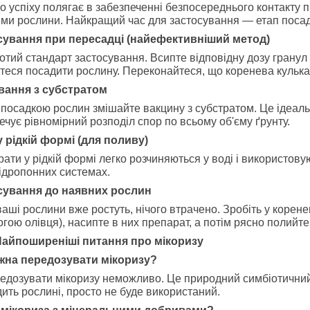
о успіху полягає в забезпеченні безпосереднього контакту
ми рослини. Найкращий час для застосування — етап посадк
сування при пересадці (найефективніший метод)
отий стандарт застосування. Всипте відповідну дозу гранул
теся посадити рослину. Переконайтеся, що коренева кулька
вання з субстратом
посадкою рослин змішайте вакцину з субстратом. Це ідеаль
ечує рівномірний розподіл спор по всьому об'єму ґрунту.
у рідкій формі (для поливу)
ати у рідкій формі легко розчиняються у воді і використо
гідропонних системах.
сування до наявних рослин
аші рослини вже ростуть, нічого втрачено. Зробіть у коренев
гою олівця), насипте в них препарат, а потім рясно полийте
Найпоширеніші питання про мікоризу
жна передозувати мікоризу?
редозувати мікоризу неможливо. Це природний симбіотични
ить рослині, просто не буде використаний.