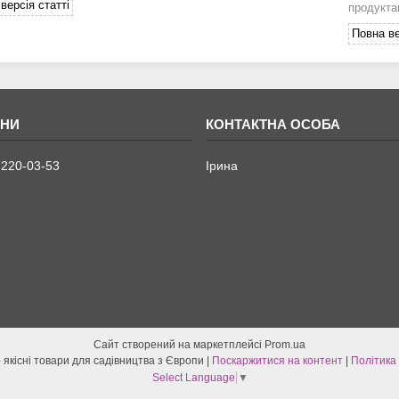
версія статті
продукта
Повна ве
 220-03-53
Ірина
Сайт створений на маркетплейсі
Prom.ua
Новосад-маркет - якісні товари для садівництва з Європи |
Поскаржитися на контент
|
Політика
Select Language
▼