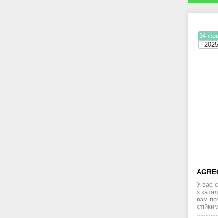
24 жов
202
AGRE
У вас 
з катал
вам по
стійки