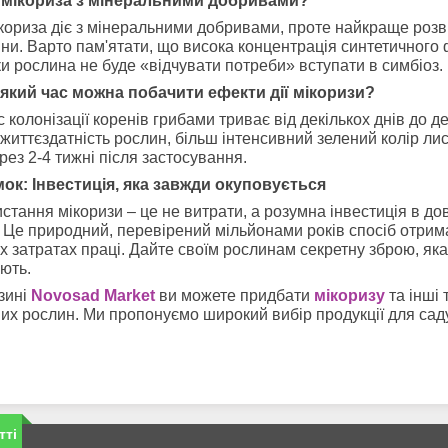
є мікориза з мінеральними добривами?
ікориза діє з мінеральними добривами, проте найкраще розв
ни. Варто пам'ятати, що висока концентрація синтетичного
ки рослина не буде «відчувати потреби» вступати в симбіоз.
 який час можна побачити ефекти дії мікоризи?
 колонізації коренів грибами триває від декількох днів до де
життєздатність рослин, більш інтенсивний зелений колір лис
рез 2-4 тижні після застосування.
ок: Інвестиція, яка завжди окуповується
стання мікоризи – це не витрати, а розумна інвестиція в до
. Це природний, перевірений мільйонами років спосіб отрима
 затратах праці. Дайте своїм рослинам секретну зброю, яка
ють.
зині
Novosad Market
ви можете придбати
мікоризу
та інші
их рослин. Ми пропонуємо широкий вибір продукції для саду
тті