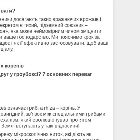
увати?
івники досягають таких вражаючих врожаїв і
секретом є тихий, підземний союзник –
роя», яка може неймовірним чином зміцнити
ти ваше господарство. Ми пояснимо крок за
ацює і як її ефективно застосовувати, щоб ваші
ціалу.
х коренів
уг у гроубоксі? 7 основних переваг
es означає гриб, а rhiza – корінь. У
овигідний, зв'язок між спеціальними грибами
механізм, який еволюціонував протягом
 Землі вступають у такі відносини!
ежу мікроскопічних ниток, які діють як