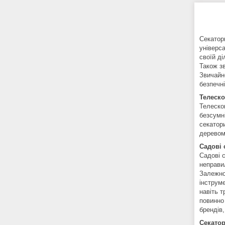
Секатор
універса
своїй ді
Також зв
Звичайн
безпечн
Телеско
Телескоп
безсумні
секатор
деревом
Садові 
Садові 
неправил
Залежно
інструме
навіть т
повинно
брендів,
Секато