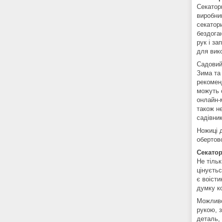
Секатор
виробниц
секатор
бездоган
рук і з
для вик
Садовий
Зима та 
рекомен
можуть 
онлайн-м
також н
садівни
Ножиці 
обертов
Секато
Не тільк
цінуєтьс
є воіст
думку к
Можливо
рукою, 
деталь,