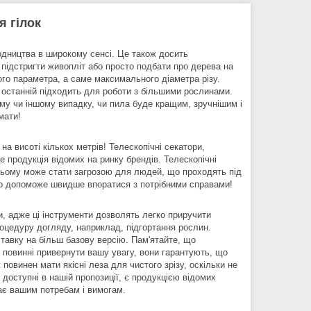
я гілок
одництва в широкому сенсі. Це також досить
 підстригти живопліт або просто подбати про дерева на
ого параметра, а саме максимального діаметра різу.
и останній підходить для роботи з більшими рослинами.
ому чи іншому випадку, чи пила буде кращим, зручнішим і
мати!
на висоті кількох метрів! Телескопічні секатори,
це продукція відомих на ринку брендів. Телескопічні
тньому може стати загрозою для людей, що проходять під
нно допоможе швидше впоратися з потрібними справами!
, адже ці інструменти дозволять легко приручити
процедуру догляду, наприклад, підгортання рослин.
тавку на більш базову версію. Пам'ятайте, що
и повинні привернути вашу увагу, вони гарантують, що
повинен мати якісні леза для чистого зрізу, оскільки не
доступні в нашій пропозиції, є продукцією відомих
дає вашим потребам і вимогам.