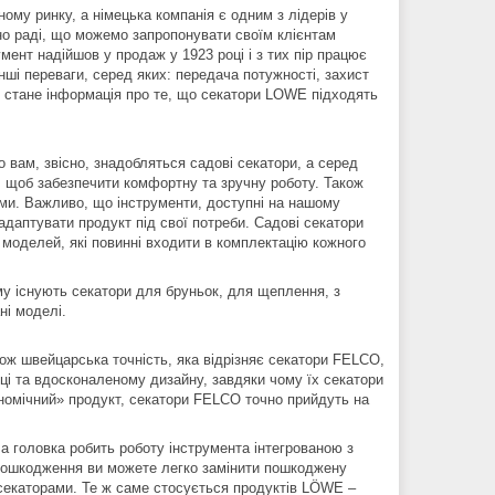
му ринку, а німецька компанія є одним з лідерів у
йно раді, що можемо запропонувати своїм клієнтам
ент надійшов у продаж у 1923 році і з тих пір працює
 інші переваги, серед яких: передача потужності, захист
ю стане інформація про те, що секатори LOWE підходять
вам, звісно, ​​знадобляться садові секатори, а серед
 щоб забезпечити комфортну та зручну роботу. Також
ами. Важливо, що інструменти, доступні на нашому
адаптувати продукт під свої потреби. Садові секатори
 моделей, які повинні входити в комплектацію кожного
му існують секатори для бруньок, для щеплення, з
ні моделі.
кож швейцарська точність, яка відрізняє секатори FELCO,
іці та вдосконаленому дизайну, завдяки чому їх секатори
ономічний» продукт, секатори FELCO точно прийдуть на
ча головка робить роботу інструмента інтегрованою з
і пошкодження ви можете легко замінити пошкоджену
секаторами. Те ж саме стосується продуктів LÖWE –