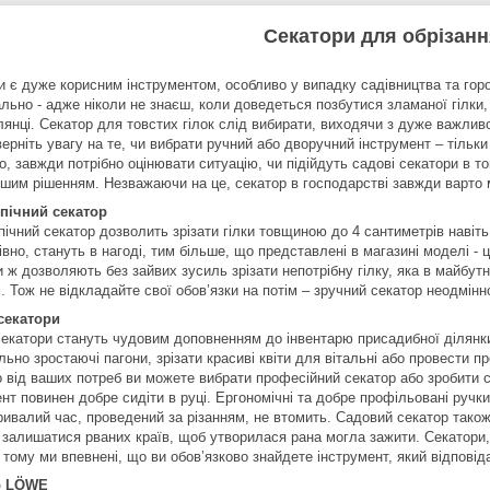
Секатори для обрізанн
и є дуже корисним інструментом, особливо у випадку садівництва та гор
льно - адже ніколи не знаєш, коли доведеться позбутися зламаної гілки,
лянці. Секатор для товстих гілок слід вибирати, виходячи з дуже важлив
ерніть увагу на те, чи вибрати ручний або дворучний інструмент – тільк
о, завжди потрібно оцінювати ситуацію, чи підійдуть садові секатори в т
ішим рішенням. Незважаючи на це, секатор в господарстві завжди варто 
пічний секатор
ічний секатор дозволить зрізати гілки товщиною до 4 сантиметрів навіть 
вно, стануть в нагоді, тим більше, що представлені в магазині моделі - 
и ж дозволяють без зайвих зусиль зрізати непотрібну гілку, яка в майбу
. Тож не відкладайте свої обов’язки на потім – зручний секатор неодмі
секатори
секатори стануть чудовим доповненням до інвентарю присадибної ділянки
ьно зростаючі пагони, зрізати красиві квіти для вітальні або провести 
 від ваших потреб ви можете вибрати професійний секатор або зробити с
нт повинен добре сидіти в руці. Ергономічні та добре профільовані ручк
ривалий час, проведений за різанням, не втомить. Садовий секатор також 
 залишатися рваних країв, щоб утворилася рана могла зажити. Секатори, 
 тому ми впевнені, що ви обов’язково знайдете інструмент, який відпові
р LÖWE