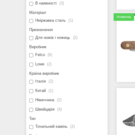
В наявності
3
Матеріал
Новинка
Неіржавка сталь
1
Призначення
Для ножів і ножиць
2
Виробник
Felco
6
Lowe
2
Країна виробник
Італія
2
Китай
1
Німеччина
2
Швейцарія
4
Тип
Точильний камінь
2