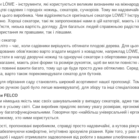
и LÖWE - інструменти, які користуються великим визнанням на міжнародно
тві садових і городніх ножиць, секаторів, сучкорізів. Тому ми надзвича
и цього виробника. Чим відрізняються оригінальні секатори LOWE? Інструм
но. Хороші секатори, такі як запропоновані нами в цій категорії, мають і
ап'ястя, низька вартість догляду. Для багатьох людей справжньою радіст
ористання як правшами, так і лівшами.
 секатор
літо – час, коли садівники вирішують обтинати плодові дерева. Для цього 
дованих обов’язково варто згадати моделі з ковадлом, наприклад LÖWE,
стати в нагоді дворучні ножиці та одноручні секатори з обертовими ручк
агазині, мають різні форми та розміри рукояток, щоб ви могли повністю 
е повинні важити багато, тому що це буде просто дуже обтяжливо. Серед
ка, варто також порекомендувати секатор для бутонів.
для обрізання саду становлять широкий асортимент нашої пропозиції. То
ою ручкою (щоб було легше маневрувати), для збору та інші спеціалізова
ри FELCO
и німецька якість має своїх шанувальників у випадку секаторів, адже та
я в усьому світі. Сам виробник приділяє велику увагу розмірам, ергоном
ину багатофункціональними. Говорячи про «найбільш універсальний і ерг
ожному, хто ними користується.
сті, пропоновані виробником, справді просто надзвичайні, а кутова ріжу
забезпечуючи комфортне, інтуїтивно зрозуміле різання. Крім того, у раз
 щоб і надалі отримувати задоволення від роботи з вашими улюбленими 