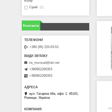
Колір
Сірий
1
Контакти
+380 (95) 220-03-53
ira_novosad@ukr.net
+380952200353
+380952200353
вул. Гагаріна 44а, офіс 1. 45101,
Рожище, Україна