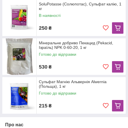
SoluPotasse (Солюпотас), Сульфат калію, 1
кг
В наявності
250
₴
Мінеральне добриво Пекацид (Pekacid,
Ізраїль) NPK 0-60-20, 1 кг
Готово до відправки
530
₴
Сульфат Магнію Альвернія Alwernia
(Польща), 1 кг
Готово до відправки
215
₴
Про нас