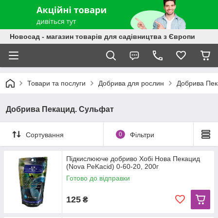
Новосад - магазин товарів для садівництва з Європи
Товари та послуги
Добрива для рослин
Добрива Пек
Добрива Пекацид. Сульфат
Сортування
0
Фільтри
Підкислююче добриво Хобі Нова Пекацид
(Nova PeKacid) 0-60-20, 200г
Готово до відправки
125
₴