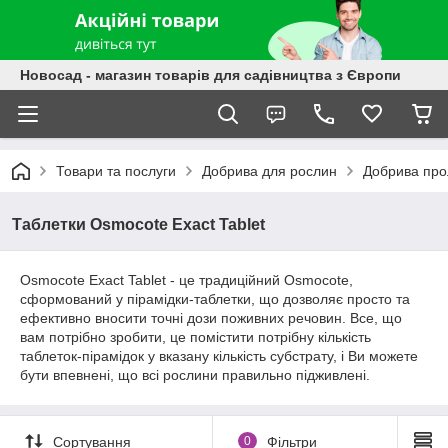
Новосад - магазин товарів для садівництва з Європи
Товари та послуги
Добрива для рослин
Добрива про
Таблетки Osmocote Exact Tablet
Osmocote Exact Tablet - це традиційний Osmocote,
сформований у пірамідки-таблетки, що дозволяє просто та
ефективно вносити точні дози поживних речовин. Все, що
вам потрібно зробити, це помістити потрібну кількість
таблеток-пірамідок у вказану кількість субстрату, і Ви можете
бути впевнені, що всі рослини правильно підживлені.
Сортування
0
Фільтри