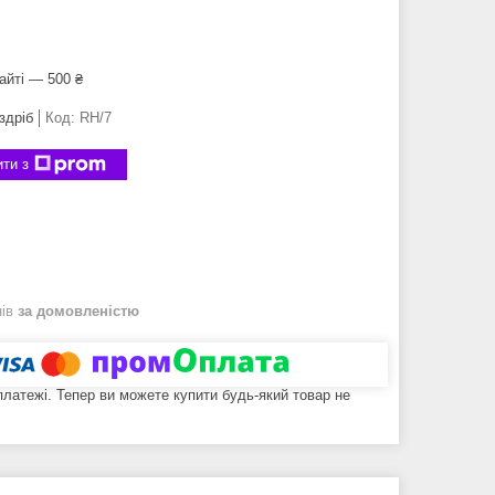
айті — 500 ₴
здріб
Код:
RH/7
ти з
нів
за домовленістю
 платежі. Тепер ви можете купити будь-який товар не