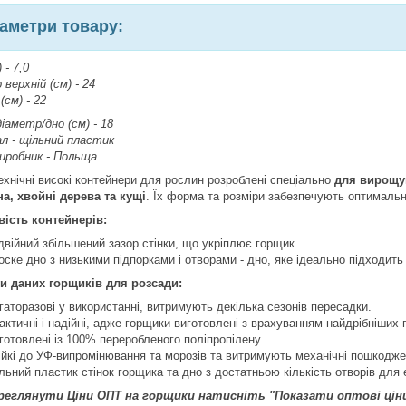
аметри товару:
 - 7,0
верхній (см) - 24
см) - 22
іаметр/дно (см) - 18
л - щільний пластик
виробник - Польща
ехнічні високі контейнери для рослин розроблені спеціально
для вирощу
а, хвойні дерева та кущі
. Їх форма та розміри забезпечують оптимальн
ість контейнерів:
двійний збільшений зазор стінки, що укріплює горщик
оске дно з низькими підпорками і отворами - дно, яке ідеально підходит
и даних горщиків для розсади:
гаторазові у використанні, витримують декілька сезонів пересадки.
актичні і надійні, адже горщики виготовлені з врахуванням найдрібніших 
готовлені із 100% переробленого поліпропілену.
ійкі до УФ-випромінювання та морозів та витримують механічні пошкодже
льний пластик стінок горщика та дно з достатньою кількість отворів для
реглянути Ціни ОПТ на горщики натисніть "Показати оптові ціни