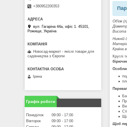
+380952200353
Пар
Об'єм (л)
Діаметр 
вул. Гагаріна 44а, офіс 1. 45101,
Рожище, Україна
Висота (
Нижній д
Матеріа
Країна 
Новосад-маркет - якісні товари для
садівництва з Європи
Круглі т
бірючин
Особлив
по
Ірина
пл
Переваг
Ба
Пр
Графік роботи
Ви
Ст
Понеділок
09:00
17:00
Щі
Вівторок
09:00
17:00
Щоб пе
Середа
09:00
17:00