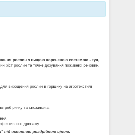
вання рослин з вищою кореневою системою - туя,
ий ріст рослин та точне дозування поживних речовин.
ь для вирощення рослин в горщику на агротекстилі
потреб ринку та споживача.
ння.
 ефективного дренажу.
" під основною роздрібною ціною.