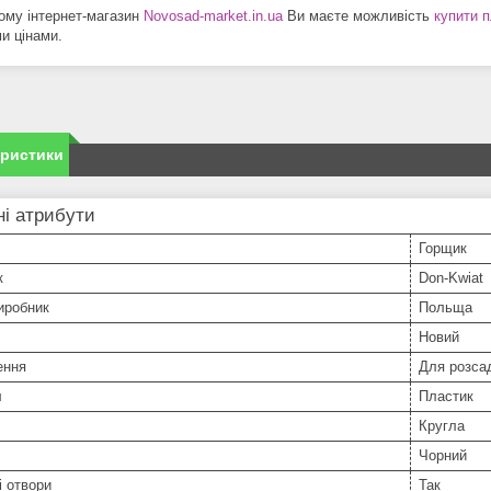
ому інтернет-магазин
Novosad-market.in.ua
Ви маєте можливість
купити 
и цінами.
еристики
і атрибути
Горщик
к
Don-Kwiat
иробник
Польща
Новий
ення
Для розса
л
Пластик
Кругла
Чорний
 отвори
Так