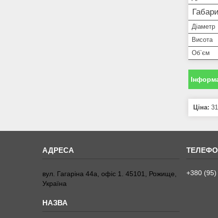
Габари
Діаметр
Висота
Об`єм
Інформа
Ціна:
31
+380 (95)
вул. Гагаріна 44а, офіс 1. 45101, Рожище,
Україна