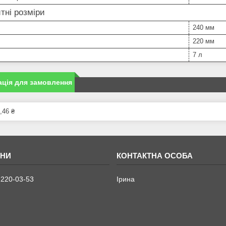
тні розміри
240 мм
220 мм
7 л
ція для замовлення
,46 ₴
 220-03-53
Ірина