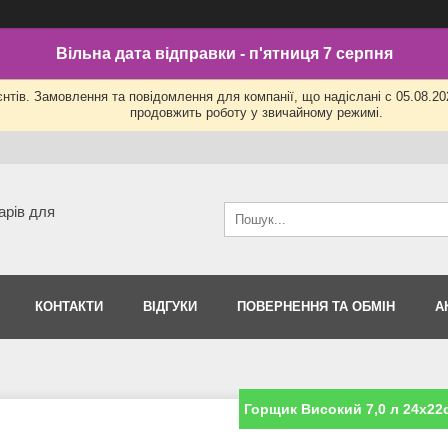
Вільна дата відправки - п'ятниця 7 серпня
нтів. Замовлення та повідомлення для компанії, що надіслані с 05.08.202
продовжить роботу у звичайному режимі.
арів для
КОНТАКТИ
ВІДГУКИ
ПОВЕРНЕННЯ ТА ОБМІН
А
Горщик Високий 7,0 л 24х22