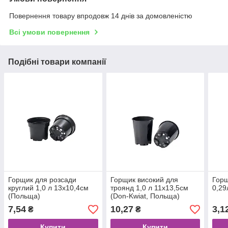
Повернення товару впродовж 14 днів за домовленістю
Всі умови повернення
Подібні товари компанії
Горщик для розсади
Горщик високий для
Горщ
круглий 1,0 л 13х10,4см
троянд 1,0 л 11х13,5см
0,29
(Польща)
(Don-Kwiat, Польща)
7,54
10,27
3,1
₴
₴
Купити
Купити