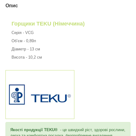
Опис
Горщики TEKU (Німеччина)
Серія - VCG
Об’єм - 0,89л
Діаметр - 13 см
Висота - 10,2 см
Якості продукції TEKU®
- це швидкий ріст, здорові рослини,
легка та комфортна посадка, безпроблемне видалення