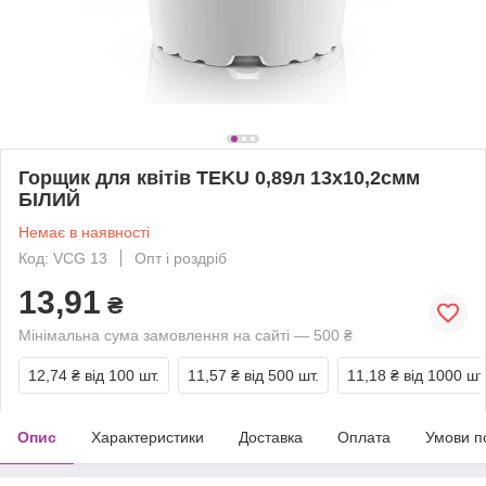
Горщик для квітів TEKU 0,89л 13x10,2смм
БІЛИЙ
Немає в наявності
Код: VCG 13
Опт і роздріб
13,91
₴
Мінімальна сума замовлення на сайті — 500 ₴
12,74 ₴
від 100 шт.
11,57 ₴
від 500 шт.
11,18 ₴
від 1000 шт
Опис
Характеристики
Доставка
Оплата
Умови п