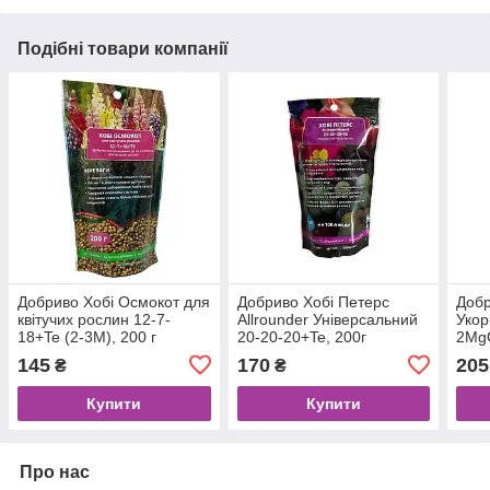
Подібні товари компанії
Добриво Хобі Осмокот для
Добриво Хобі Петерс
Добр
квітучих рослин 12-7-
Allrounder Універсальний
Укор
18+Te (2-3M), 200 г
20-20-20+Te, 200г
2Mg
145
170
205
₴
₴
Купити
Купити
Про нас