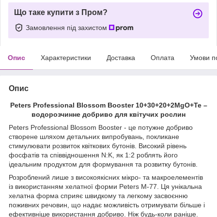
Що таке купити з Пром?
Замовлення під захистом
Опис
Характеристики
Доставка
Оплата
Умови п
Опис
Peters Professional
Blossom Booster 10+30+20+2MgO+Te
–
водорозчинне добриво для квітучих рослин
Peters Professional Blossom Booster - це потужне добриво
створене шляхом детальних випробувань, покликане
стимулювати розвиток квіткових бутонів. Високий рівень
фосфатів та співвідношення N:K, як 1:2 роблять його
ідеальним продуктом для формування та розвитку бутонів.
Розроблений лише з високоякісних мікро- та макроелементів
із використанням хелатної форми Peters М-77. Ця унікальна
хелатна форма сприяє швидкому та легкому засвоєнню
поживних речовин, що надає можливість отримувати більше і
ефективніше використання добриво. Ніж будь-коли раніше.