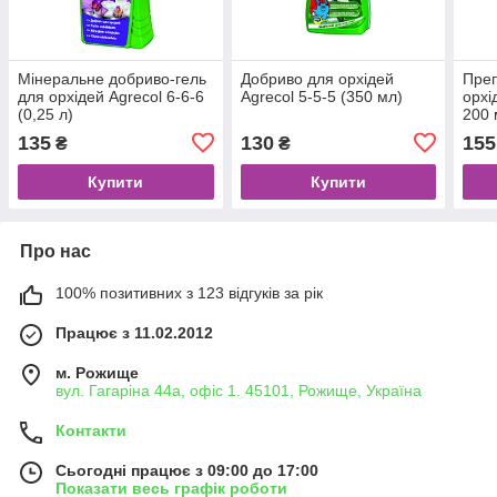
Мінеральне добриво-гель
Добриво для орхідей
Преп
для орхідей Agrecol 6-6-6
Agrecol 5-5-5 (350 мл)
орхі
(0,25 л)
200 
135
130
155
₴
₴
Купити
Купити
Про нас
100% позитивних з 123 відгуків за рік
Працює з 11.02.2012
м. Рожище
вул. Гагаріна 44а, офіс 1. 45101, Рожище, Україна
Контакти
Сьогодні працює з 09:00 до 17:00
Показати весь графік роботи