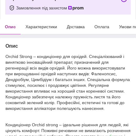
Замовлення під захистом
Опис
Характеристики
Доставка
Оплата
Умови п
Опис
Orchid Strong – кондиціонер для орхідей. Спеціалізований і
винятково інноваційний препарат, призначений для
регенерації всіх видів орхідей. Його можна використовувати
при вирощуванні орхідей наступних видів: Фаленопсис,
Дендробіум, Цимбідіум і багатьох інших. Спеціальна формула
стимулює, посилює і продовжує цвітіння. Регулярне
використання впливає на хороший стан кореневої системи.
Кондиціонер забезпечує належну пружність листя та його
соковитий зелений колір. Професійні, естетичні та готові до
використання аплікатори полегшують нанесення.
Кондиціонер Orchid strong – ідеальне рішення для людей, які
цінують комфорт. Поживні речовини не вимагають розчинення