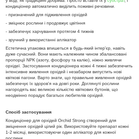
у воді, як традиційні добрива. Просто вставте їх у
субстрат
, і
кондиціонер автоматично виділить поживні речовини.
- призначений для підживлення орхідей
- зміцнює рослини і продовжує цвітіння
- забезпечує харчування протягом 4 тижнів
- зручний у використанні аплікатор
Естетична упаковка впишеться в будь-який інтер'єр, навіть
дуже сучасний. Вони мають належним чином збалансовані
пропорції NPK (азоту, фосфору та калію), ніжно живлячи
орхідеї. Застосування кондиціонера кожні 4 тижні забезпечить
інтенсивне живлення орхідей і незабаром випустить нові
квіткові пагони. Варто знати, що правильне живлення орхідей
забезпечує їх здоров'я на довгі роки. Доглянуті рослини
нагородять вас великою кількістю квіткових бутонів, що
неодмінно порадує багатьох любителів орхідей.
Спосіб застосування
Кондиціонер для орхідей Orchid Strong створений для
зміцнення орхідей цілий рік. Використовуйте препарат кожні
1-2 місяці, використовуючи один аплікатор для кожної
рослини.