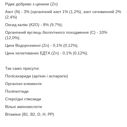
Рідке добриво з цинком (Zn)
Азот (N) - 3% (органічний азот 1% (1,2%), азот сечовинний 2%
(2,4%)
Оксид калію (К2О) - 8% (9,7%);
Органічний вуглець біологічного походження (С) - 10%
(12,0%);
Цинк Водорозчинні (Zn) - 0,1% (0,12%);
Цинк хелатованих ЕДТА (Zn) - 0,1% (0,12%);
Так само присутні:
Полісахариди (аргінін і аспарагін)
Органічні елементи
Поліпептиди
Стероїдні глікозиди
Вільні амінокислоти
Вітаміни (В1, В2, D, Н, РР)