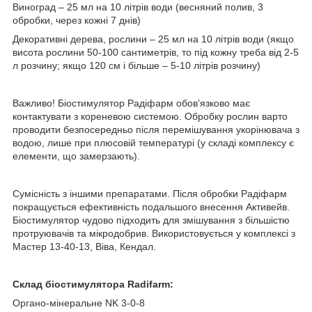
Виноград – 25 мл на 10 літрів води (весняний полив, 3
обробки, через кожні 7 днів)
Декоративні дерева, рослини – 25 мл на 10 літрів води (якщо
висота рослини 50-100 сантиметрів, то під кожну треба від 2-5
л розчину; якщо 120 см і більше – 5-10 літрів розчину)
Важливо! Біостимулятор Радіфарм обов’язково має
контактувати з кореневою системою. Обробку рослин варто
проводити безпосередньо після перемішування укорінювача з
водою, лише при плюсовій температурі (у складі комплексу є
елементи, що замерзають).
Сумісність з іншими препаратами. Після обробки Радіфарм
покращується ефективність подальшого внесення Активейв.
Біостимулятор чудово підходить для змішування з більшістю
протруювачів та мікродобрив. Використовується у комплексі з
Мастер 13-40-13, Віва, Кендал.
Склад біостимулятора Radifarm:
Органо-мінеральне NK 3-0-8