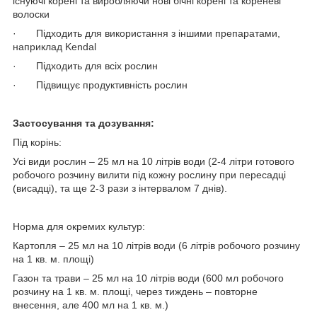
існуючі корені та виробляючи нові бічні корені та кореневі
волоски
· ​Підходить для використання з іншими препаратами,
наприклад Kendal
· ​Підходить для всіх рослин
· Підвищує продуктивність рослин
Застосування та дозування:
Під корінь:
Усі види рослин – 25 мл на 10 літрів води (2-4 літри готового
робочого розчину вилити під кожну рослину при пересадці
(висадці), та ще 2-3 рази з інтервалом 7 днів).
Норма для окремих культур:
Картопля – 25 мл на 10 літрів води (6 літрів робочого розчину
на 1 кв. м. площі)
Газон та трави – 25 мл на 10 літрів води (600 мл робочого
розчину на 1 кв. м. площі, через тиждень – повторне
внесення, але 400 мл на 1 кв. м.)