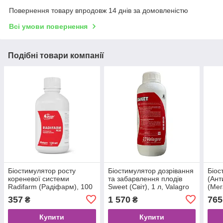
Повернення товару впродовж 14 днів за домовленістю
Всі умови повернення
Подібні товари компанії
Біостимулятор росту
Біостимулятор дозрівання
Біос
кореневої системи
та забарвлення плодів
(Ант
Radifarm (Радіфарм), 100
Sweet (Світ), 1 л, Valagro
(Мег
мл, Valagro
357
1 570
765
₴
₴
Купити
Купити