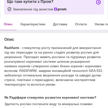
Що таке купити з Пром?
Замовлення під захистом
Опис
Характеристики
Доставка
Оплата
Умови п
Опис
Radifarm
- стимулятор росту призначений для використання
під час пересадки та на ранніх стадіях розвитку рослин для
укорінення. Препарат живить рослини та підтримує розвиток
розгалуженої кореневої системи шляхом розширення
наявних коренів і утворення нових бічних коренів і кореневих
волосків. RADIFARM, завдяки інноваційній технології GEA 932,
забезпечує оптимальне вкорінення розсади та швидко долає
стреси, пов’язані з пересадкою, включаючи несприятливі
температурні та вологісні умови.
Як Радіфарм стимулює розвиток кореневої системи?
Здатність рослин поглинати воду та мінеральні поживні