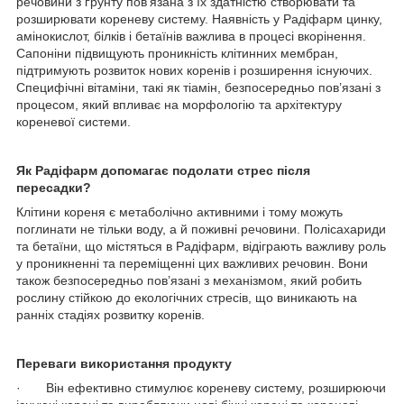
речовини з ґрунту пов’язана з їх здатністю створювати та
розширювати кореневу систему. Наявність у Радіфарм цинку,
амінокислот, білків і бетаїнів важлива в процесі вкорінення.
Сапоніни підвищують проникність клітинних мембран,
підтримують розвиток нових коренів і розширення існуючих.
Специфічні вітаміни, такі як тіамін, безпосередньо пов’язані з
процесом, який впливає на морфологію та архітектуру
кореневої системи.
Як Радіфарм допомагає подолати стрес після
пересадки?
Клітини кореня є метаболічно активними і тому можуть
поглинати не тільки воду, а й поживні речовини. Полісахариди
та бетаїни, що містяться в Радіфарм, відіграють важливу роль
у проникненні та переміщенні цих важливих речовин. Вони
також безпосередньо пов’язані з механізмом, який робить
рослину стійкою до екологічних стресів, що виникають на
ранніх стадіях розвитку коренів.
Переваги використання продукту
· Він ефективно стимулює кореневу систему, розширюючи