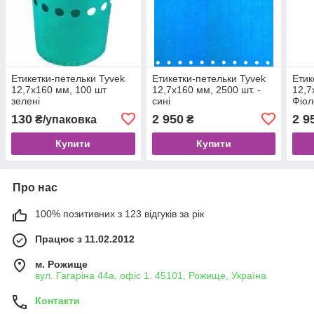
Етикетки-петельки Tyvek
Етикетки-петельки Tyvek
Етик
12,7x160 мм, 100 шт
12,7x160 мм, 2500 шт. -
12,7
зелені
сині
Фіол
130
2 950
2 9
₴/упаковка
₴
Купити
Купити
Про нас
100% позитивних з 123 відгуків за рік
Працює з 11.02.2012
м. Рожище
вул. Гагаріна 44а, офіс 1. 45101, Рожище, Україна
Контакти