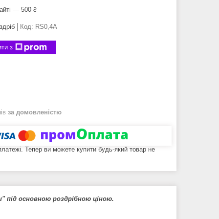
айті — 500 ₴
здріб
Код:
RS0,4A
ти з
нів
за домовленістю
 платежі. Тепер ви можете купити будь-який товар не
" під основною роздрібною ціною.