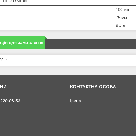
тні розміри
100 мм
75 мм
0.4 л
ція для замовлення
25 ₴
 220-03-53
Ірина