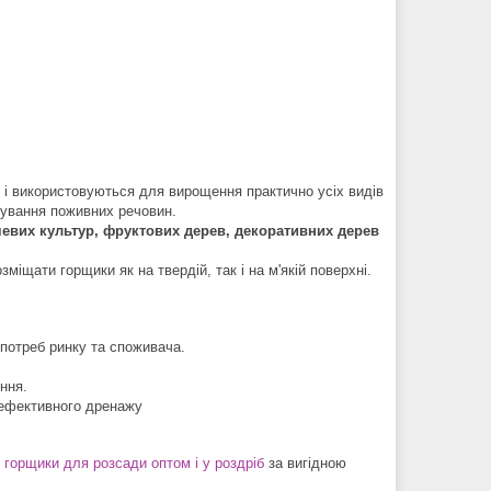
і і використовуються для вирощення практично усіх видів
зування поживних речовин.
чевих культур, фруктових дерев, декоративних дерев
міщати горщики як на твердій, так і на м'якій поверхні.
 потреб ринку та споживача.
ння.
я ефективного дренажу
і горщики для розсади оптом і у роздріб
за вигідною