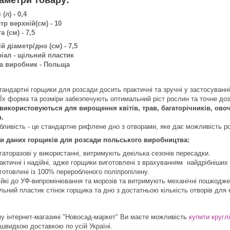
(л) - 0,4
тр верхній(см) - 10
а (см) - 7,5
й діаметр/дно (см) - 7,5
іал - щільний пластик
а виробник - Польща
стандартні горщики для розсади досить практичні та зручні у застосуванн
 Їх форма та розміри забезпечують оптимальний ріст рослин та точне до
використовуються для вирощення квітів, трав, багаторічників, ово
в.
бливість - це стандартне рифлене дно з отворами, яке дає можливість роз
и даних горщиків для розсади польського виробництва:
гаторазові у використанні, витримують декілька сезонів пересадки.
актичні і надійні, адже горщики виготовлені з врахуванням найдрібніших
готовлені із 100% переробленого поліпропілену.
ійкі до УФ-випромінювання та морозів та витримують механічні пошкодже
льний пластик стінок горщика та дно з достатньою кількість отворів дл
у інтернет-магазині "Новосад-маркет" Ви маєте можливість
купити кругл
 швидкою доставкою по усій Україні.