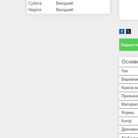
Субота
Вихідний
Неділя
Вихідний
Характ
Основн
Тип
Виробни
Країна в
Признач
Матеріа
Форма
Колір
Дренажні