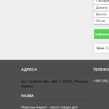
Габари
Діаметр
Висота
Об`єм
Інформа
Ціна:
3,
+380 (95)
вул. Гагаріна 44а, офіс 1. 45101, Рожище,
Україна
Новосад-маркет - якісні товари для