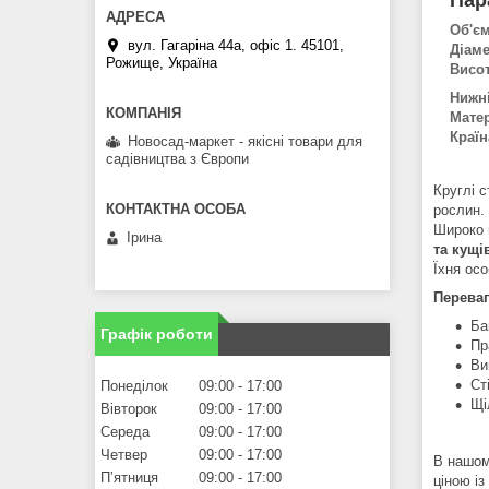
Об'єм 
вул. Гагаріна 44а, офіс 1. 45101,
Діаме
Рожище, Україна
Висот
Нижні
Матер
Країн
Новосад-маркет - якісні товари для
садівництва з Європи
Круглі 
рослин.
Широко
Ірина
та кущі
Їхня осо
Переваг
Ба
Графік роботи
Пр
Ви
Ст
Понеділок
09:00
17:00
Щі
Вівторок
09:00
17:00
Середа
09:00
17:00
Четвер
09:00
17:00
В нашом
Пʼятниця
09:00
17:00
ціною із