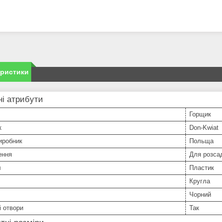
еристики
і атрибути
Горщик
к
Don-Kwiat
иробник
Польща
ення
Для розса
л
Пластик
Кругла
Чорний
 отвори
Так