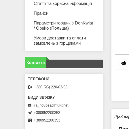
Статті та корисна інформація
Прайси
Параметри горщиків DonKwiat
/ Opeko (Польща)
Умови доставки та оплати
замовлень з горщиками
Контакти
+380 (95) 220-03-53
ira_novosad@ukr.net
+380952200353
Щоб пе
+380952200353
Пар