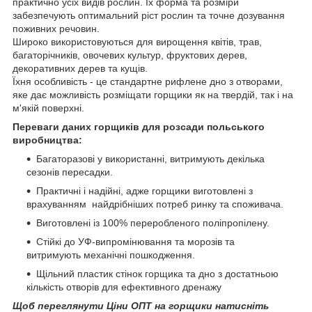
практично усіх видів рослин. Їх форма та розміри
забезпечують оптимальний ріст рослин та точне дозування
поживних речовин.
Широко використовуються для вирощення квітів, трав,
багаторічників, овочевих культур, фруктових дерев,
декоративних дерев та кущів.
Їхня особливість - це стандартне рифлене дно з отворами,
яке дає можливість розміщати горщики як на твердій, так і на
м'якій поверхні.
Переваги даних горщиків для розсади польського
виробництва:
Багаторазові у використанні, витримують декілька
сезонів пересадки.
Практичні і надійні, адже горщики виготовлені з
врахуванням найдрібніших потреб ринку та споживача.
Виготовлені із 100% переробленого поліпропілену.
Стійкі до УФ-випромінювання та морозів та
витримують механічні пошкодження.
Щільний пластик стінок горщика та дно з достатньою
кількість отворів для ефективного дренажу
Щоб переглянути Ціни ОПТ на горщики натисніть