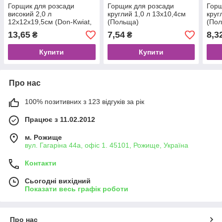
Горщик для розсади
Горщик для розсади
Горщ
високий 2,0 л
круглий 1,0 л 13х10,4см
круг
12х12х19,5см (Don-Kwiat,
(Польща)
(По
Польща)
13,65
7,54
8,3
₴
₴
Купити
Купити
Про нас
100% позитивних з 123 відгуків за рік
Працює з 11.02.2012
м. Рожище
вул. Гагаріна 44а, офіс 1. 45101, Рожище, Україна
Контакти
Сьогодні вихідний
Показати весь графік роботи
Про нас