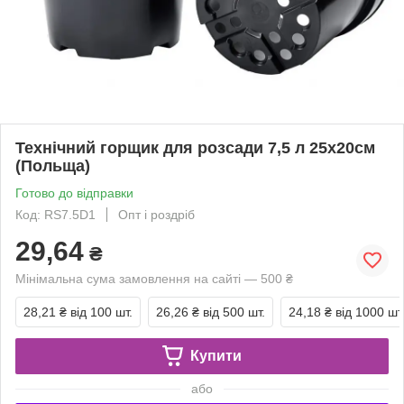
Технічний горщик для розсади 7,5 л 25х20см
(Польща)
Готово до відправки
Код: RS7.5D1
Опт і роздріб
29,64
₴
Мінімальна сума замовлення на сайті — 500 ₴
28,21 ₴
від 100 шт.
26,26 ₴
від 500 шт.
24,18 ₴
від 1000 шт
Купити
або