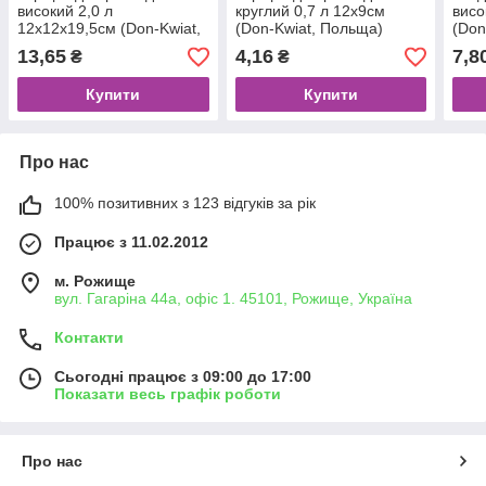
високий 2,0 л
круглий 0,7 л 12х9см
висо
12х12х19,5см (Don-Kwiat,
(Don-Kwiat, Польща)
(Don
Польща)
13,65
4,16
7,8
₴
₴
Купити
Купити
Про нас
100% позитивних з 123 відгуків за рік
Працює з 11.02.2012
м. Рожище
вул. Гагаріна 44а, офіс 1. 45101, Рожище, Україна
Контакти
Сьогодні працює з 09:00 до 17:00
Показати весь графік роботи
Про нас