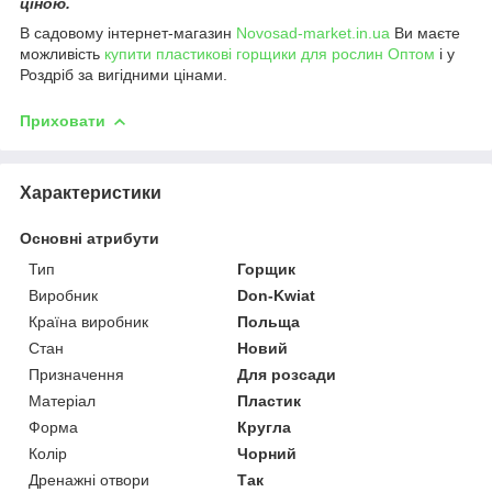
ціною.
В садовому інтернет-магазин
Novosad-market.in.ua
Ви маєте
можливість
купити пластикові горщики для рослин Оптом
і у
Роздріб за вигідними цінами.
Приховати
Характеристики
Основні атрибути
Тип
Горщик
Виробник
Don-Kwiat
Країна виробник
Польща
Стан
Новий
Призначення
Для розсади
Матеріал
Пластик
Форма
Кругла
Колір
Чорний
Дренажні отвори
Так