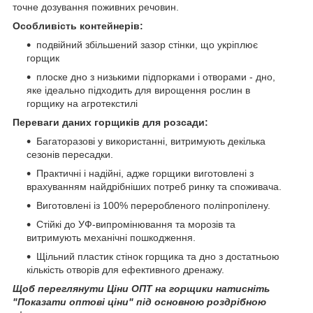
точне дозування поживних речовин.
Особливість контейнерів:
подвійний збільшений зазор стінки, що укріплює
горщик
плоске дно з низькими підпорками і отворами - дно,
яке ідеально підходить для вирощення рослин в
горщику на агротекстилі
Переваги даних горщиків для розсади:
Багаторазові у використанні, витримують декілька
сезонів пересадки.
Практичні і надійні, адже горщики виготовлені з
врахуванням найдрібніших потреб ринку та споживача.
Виготовлені із 100% переробленого поліпропілену.
Стійкі до УФ-випромінювання та морозів та
витримують механічні пошкодження.
Щільний пластик стінок горщика та дно з достатньою
кількість отворів для ефективного дренажу.
Щоб переглянути Ціни ОПТ на горщики натисніть
"Показати оптові ціни" під основною роздрібною